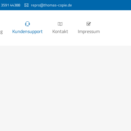
 3591 44388
repro@thomas-copie.de
ng
Kundensupport
Kontakt
Impressum