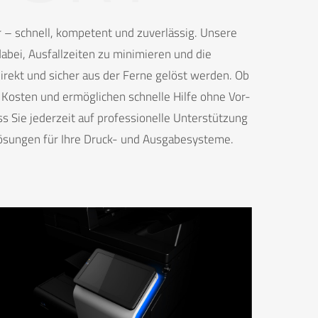
r – schnell, kompetent und zuverlässig. Unsere
bei, Ausfallzeiten zu minimieren und die
irekt und sicher aus der Ferne gelöst werden. Ob
Kosten und ermöglichen schnelle Hilfe ohne Vor-
s Sie jederzeit auf professionelle Unterstützung
 Lösungen für Ihre Druck- und Ausgabesysteme.