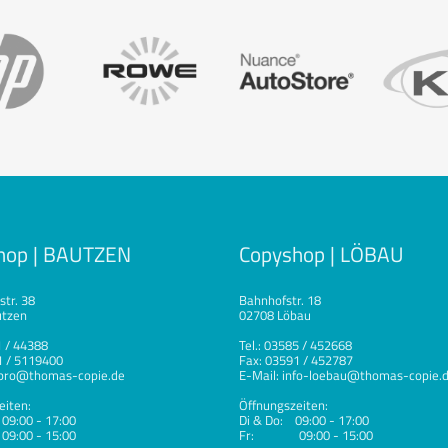
hop | BAUTZEN
Copyshop | LÖBAU
tr. 38
Bahnhofstr. 18
utzen
02708 Löbau
1 / 44388
Tel.: 03585 / 452668
1 / 5119400
Fax: 03591 / 452787
epro@thomas-copie.de
E-Mail:
info-loebau@thomas-copie.
eiten:
Öffnungszeiten:
09:00 - 17:00
Di & Do: 09:00 - 17:00
00 - 15:00
Fr: 09:00 - 15:00