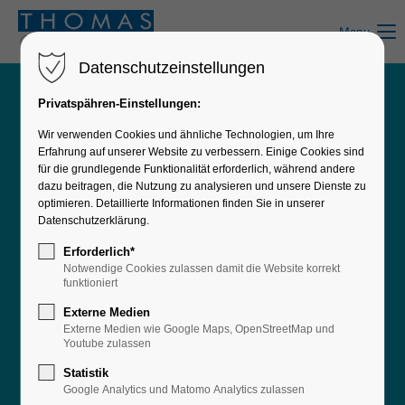
Menu
Datenschutzeinstellungen
Privatspähren-Einstellungen:
Sie benötigen einen
Wir verwenden Cookies und ähnliche Technologien, um Ihre
Service oder
Erfahrung auf unserer Website zu verbessern. Einige Cookies sind
technischen Support?
für die grundlegende Funktionalität erforderlich, während andere
dazu beitragen, die Nutzung zu analysieren und unsere Dienste zu
optimieren. Detaillierte Informationen finden Sie in unserer
Unsere erfahrenen Service-Techniker stehen Ihnen bei allen Fragen
Datenschutzerklärung.
und Problemen rund um Ihre Drucker und Multifunktionsgeräte zur
Erforderlich*
Verfügung. Egal ob es sich um Papierstaus, Fehlermeldungen,
Notwendige Cookies zulassen damit die Website korrekt
Druckqualitätsprobleme oder technische Störungen handelt – wir
funktioniert
sorgen für eine schnelle und zuverlässige Lösung.
Externe Medien
Externe Medien wie Google Maps, OpenStreetMap und
Youtube zulassen
K
o
n
t
a
k
t
Statistik
Google Analytics und Matomo Analytics zulassen