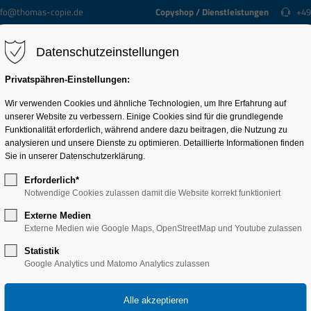
fo@thomas-copie.de
Copyshop / Dienstleistungen
+49
Datenschutzeinstellungen
Home
Vertrieb & Service
Copyshop / Dienstleistu
Privatspähren-Einstellungen:
Wir verwenden Cookies und ähnliche Technologien, um Ihre Erfahrung auf
unserer Website zu verbessern. Einige Cookies sind für die grundlegende
Funktionalität erforderlich, während andere dazu beitragen, die Nutzung zu
F / SERV
analysieren und unsere Dienste zu optimieren. Detaillierte Informationen finden
Sie in unserer Datenschutzerklärung.
Erforderlich*
Notwendige Cookies zulassen damit die Website korrekt funktioniert
Externe Medien
Externe Medien wie Google Maps, OpenStreetMap und Youtube zulassen
Statistik
 Miete / Mietkauf / Leasing) und
technischen Service
professioneller Drucke
Google Analytics und Matomo Analytics zulassen
Reparatur- und Wartungsarbeiten. Ergänzend bieten wir Ihnen Original-Verbr