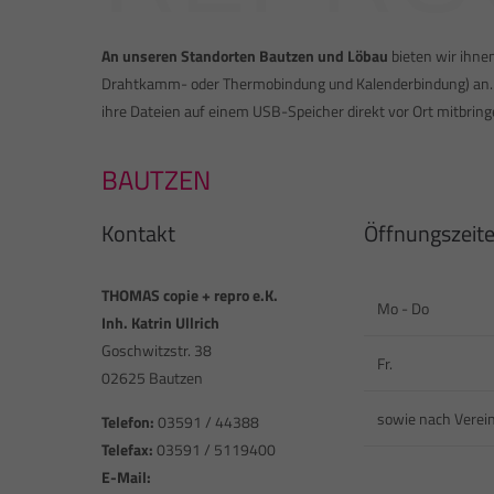
An unseren Standorten Bautzen und Löbau
bieten wir ihne
Drahtkamm- oder Thermobindung und Kalenderbindung) an. Si
ihre Dateien auf einem USB-Speicher direkt vor Ort mitbrin
BAUTZEN
Kontakt
Öffnungszeit
THOMAS copie + repro e.K.
Mo - Do
Inh. Katrin Ullrich
Goschwitzstr. 38
Fr.
02625 Bautzen
sowie nach Verei
Telefon:
03591 / 44388
Telefax:
03591 / 5119400
E-Mail: