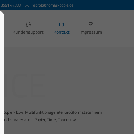
 3591 44388
repro@thomas-copie.de
ng
Kundensupport
Kontakt
Impressum
ICE
r, Kopier- bzw. Multifunktionsgeräte, Großformatscannern
auchsmaterialien, Papier, Tinte, Toner usw.