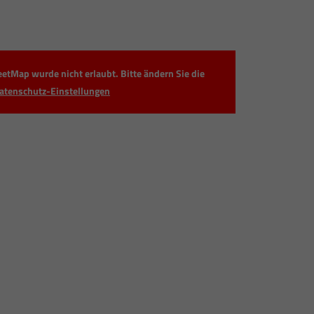
etMap wurde nicht erlaubt. Bitte ändern Sie die
atenschutz-Einstellungen
Zählerstand ablesen - so