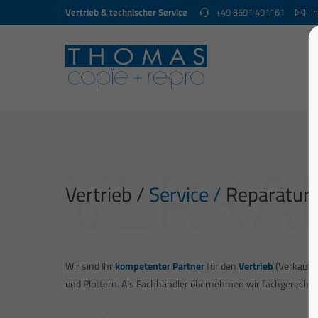
Vertrieb & technischer Service
+49 3591 491161
in
VERKAU
Vertrieb /
Service /
Reparatur
Wir sind Ihr
kompetenter Partner
für den
Vertrieb
(Verkauf /
und Plottern. Als Fachhändler übernehmen wir fachgerechte 