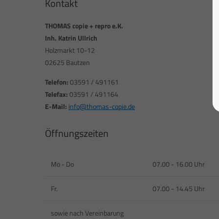
Kontakt
THOMAS copie + repro e.K.
Inh. Katrin Ullrich
Holzmarkt 10-12
02625 Bautzen
Telefon:
03591 / 491161
Telefax:
03591 / 491164
E-Mail:
info@thomas-copie.de
Öffnungszeiten
Mo - Do
07.00 - 16.00 Uhr
Fr.
07.00 - 14.45 Uhr
sowie nach Vereinbarung