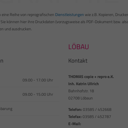
n eine Reihe von reprografischen
Dienstleistungen
wie z.B. Kopieren, Drucke
e können hier ihre Druckdaten (vorzugsweise als PDF-Dokument bzw. also F
gen und ausdrucken.
LÖBAU
en
Kontakt
THOMAS copie + repro e.K.
09.00 - 17.00 Uhr
Inh. Katrin Ullrich
Bahnhofstr. 18
09.00 - 15.00 Uhr
02708 Löbaun
nbarung
Telefon:
03585 / 452668
Telefax:
03585 / 452787
E-Mail: