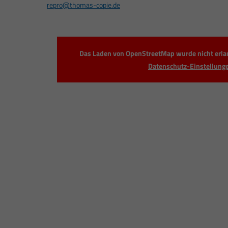
repro@thomas-copie.de
Das Laden von OpenStreetMap wurde nicht erlaub
Datenschutz-Einstellung
Vertrieb & Service
Copys