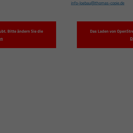
info-loebau@thomas-copie.de
t. Bitte ändern Sie die
Das Laden von OpenStre
en
D
hop | BAUTZEN
Copyshop | LÖBAU